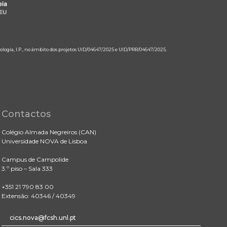
ologia, I.P., no âmbito dos projetos UID/04647/2025 e UID/PRR/04647/2025.
Contactos
Colégio Almada Negreiros (CAN)
Universidade NOVA de Lisboa
Campus de Campolide
3.º piso – Sala 333
+351 21 790 83 00
Extensão: 40346 / 40349
cics.nova@fcsh.unl.pt