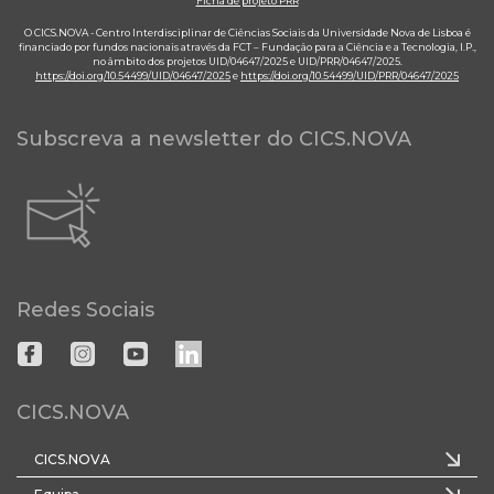
Ficha de projeto PRR
O CICS.NOVA - Centro Interdisciplinar de Ciências Sociais da Universidade Nova de Lisboa é
financiado por fundos nacionais através da FCT – Fundação para a Ciência e a Tecnologia, I.P.,
no âmbito dos projetos UID/04647/2025 e UID/PRR/04647/2025.
https://doi.org/10.54499/UID/04647/2025
e
https://doi.org/10.54499/UID/PRR/04647/2025
Subscreva a newsletter do CICS.NOVA
Redes Sociais
CICS.NOVA
CICS.NOVA