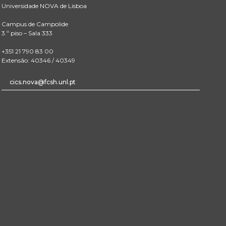
Universidade NOVA de Lisboa
Campus de Campolide
3.º piso – Sala 333
+351 21 790 83 00
Extensão: 40346 / 40349
cics.nova@fcsh.unl.pt