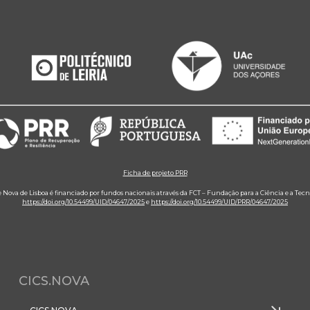
Ficha de projeto PRR
e Nova de Lisboa é financiado por fundos nacionais através da FCT – Fundação para a Ciência e a Tecn
https://doi.org/10.54499/UID/04647/2025
e
https://doi.org/10.54499/UID/PRR/04647/2025
CICS.NOVA