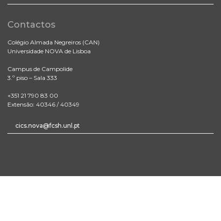
Contactos
Colégio Almada Negreiros (CAN)
Universidade NOVA de Lisboa
Campus de Campolide
3.º piso – Sala 333
+351 21 790 83 00
Extensão: 40346 / 40349
cics.nova@fcsh.unl.pt