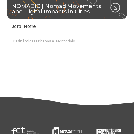
NOMADIC | Nomad Movements
and Digital Impacts in Cities
Jordi Nofre
3: Dinâmicas Urbanas e Territoriais