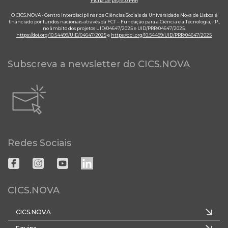
Ficha de projeto PRR
O CICS.NOVA - Centro Interdisciplinar de Ciências Sociais da Universidade Nova de Lisboa é
financiado por fundos nacionais através da FCT – Fundação para a Ciência e a Tecnologia, I.P.,
no âmbito dos projetos UID/04647/2025 e UID/PRR/04647/2025.
https://doi.org/10.54499/UID/04647/2025
e
https://doi.org/10.54499/UID/PRR/04647/2025
Subscreva a newsletter do CICS.NOVA
Redes Sociais
CICS.NOVA
CICS.NOVA