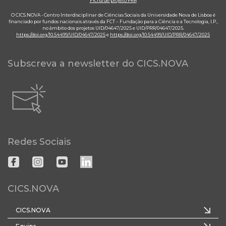
Ficha de projeto PRR
O CICS.NOVA - Centro Interdisciplinar de Ciências Sociais da Universidade Nova de Lisboa é
financiado por fundos nacionais através da FCT – Fundação para a Ciência e a Tecnologia, I.P.,
no âmbito dos projetos UID/04647/2025 e UID/PRR/04647/2025.
https://doi.org/10.54499/UID/04647/2025
e
https://doi.org/10.54499/UID/PRR/04647/2025
Subscreva a newsletter do CICS.NOVA
Redes Sociais
CICS.NOVA
CICS.NOVA