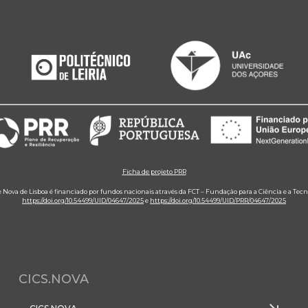
Ficha de projeto PRR
e Nova de Lisboa é financiado por fundos nacionais através da FCT – Fundação para a Ciência e a Tecn
https://doi.org/10.54499/UID/04647/2025
e
https://doi.org/10.54499/UID/PRR/04647/2025
CICS.NOVA