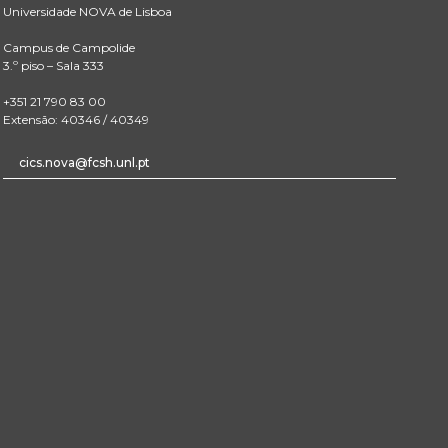
Universidade NOVA de Lisboa
Campus de Campolide
3.º piso – Sala 333
+351 21 790 83 00
Extensão: 40346 / 40349
cics.nova@fcsh.unl.pt