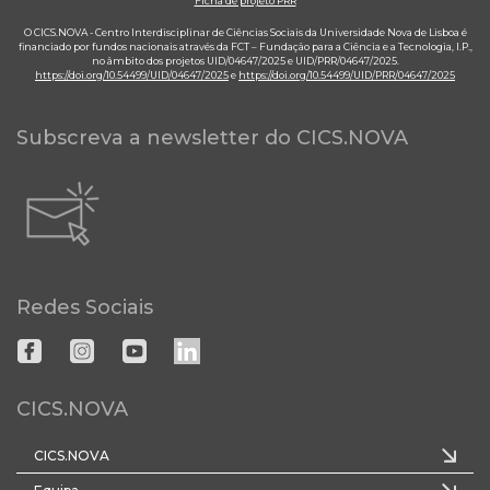
Ficha de projeto PRR
O CICS.NOVA - Centro Interdisciplinar de Ciências Sociais da Universidade Nova de Lisboa é
financiado por fundos nacionais através da FCT – Fundação para a Ciência e a Tecnologia, I.P.,
no âmbito dos projetos UID/04647/2025 e UID/PRR/04647/2025.
https://doi.org/10.54499/UID/04647/2025
e
https://doi.org/10.54499/UID/PRR/04647/2025
Subscreva a newsletter do CICS.NOVA
Redes Sociais
CICS.NOVA
CICS.NOVA