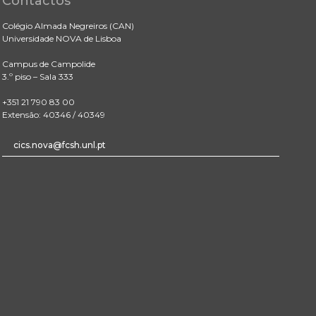
Contactos
Colégio Almada Negreiros (CAN)
Universidade NOVA de Lisboa
Campus de Campolide
3.º piso – Sala 333
+351 21 790 83 00
Extensão: 40346 / 40349
cics.nova@fcsh.unl.pt