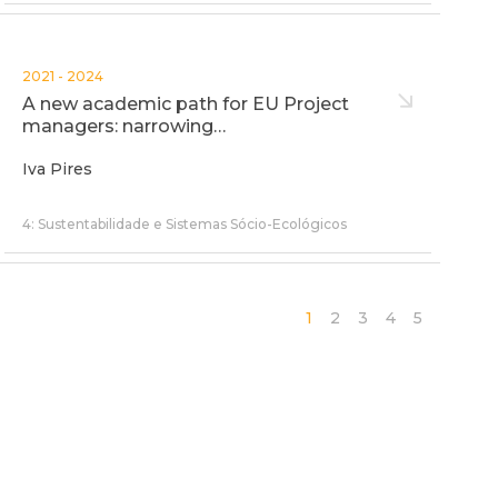
2021 - 2024
A new academic path for EU Project
managers: narrowing…
Iva Pires
4: Sustentabilidade e Sistemas Sócio-Ecológicos
1
2
3
4
5