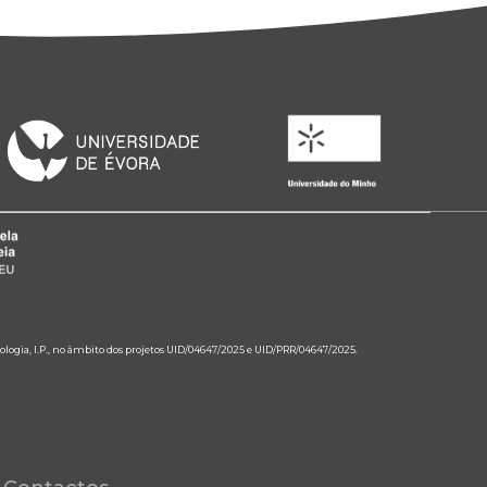
ologia, I.P., no âmbito dos projetos UID/04647/2025 e UID/PRR/04647/2025.