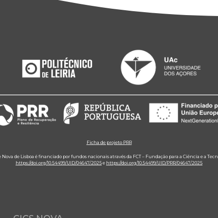
Ficha de projeto PRR
e Nova de Lisboa é financiado por fundos nacionais através da FCT – Fundação para a Ciência e a Tecn
https://doi.org/10.54499/UID/04647/2025
e
https://doi.org/10.54499/UID/PRR/04647/2025