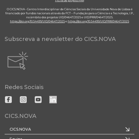
Ficha de projeto PRR
O CICS.NOVA - Centro Interdisciplinar de Ciências Sociais da Universidade Nova de Lisboa é
financiado por fundos nacionais através da FCT – Fundação para a Ciência e a Tecnologia, I.P.,
no âmbito dos projetos UID/04647/2025 e UID/PRR/04647/2025.
https://doi.org/10.54499/UID/04647/2025
e
https://doi.org/10.54499/UID/PRR/04647/2025
Subscreva a newsletter do CICS.NOVA
Redes Sociais
CICS.NOVA
CICS.NOVA