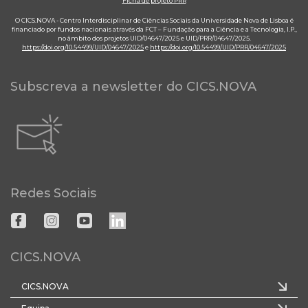
Ficha de projeto PRR
O CICS.NOVA - Centro Interdisciplinar de Ciências Sociais da Universidade Nova de Lisboa é
financiado por fundos nacionais através da FCT – Fundação para a Ciência e a Tecnologia, I.P.,
no âmbito dos projetos UID/04647/2025 e UID/PRR/04647/2025.
https://doi.org/10.54499/UID/04647/2025
e
https://doi.org/10.54499/UID/PRR/04647/2025
Subscreva a newsletter do CICS.NOVA
Redes Sociais
CICS.NOVA
CICS.NOVA