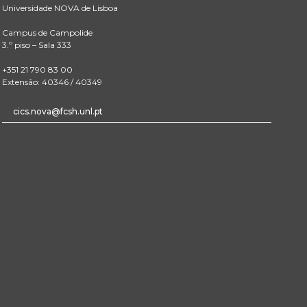
Universidade NOVA de Lisboa
Campus de Campolide
3.º piso – Sala 333
+351 21 790 83 00
Extensão: 40346 / 40349
cics.nova@fcsh.unl.pt