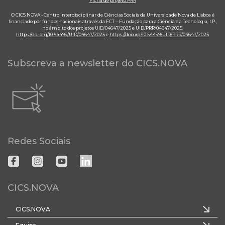
Ficha de projeto PRR
O CICS.NOVA - Centro Interdisciplinar de Ciências Sociais da Universidade Nova de Lisboa é
financiado por fundos nacionais através da FCT – Fundação para a Ciência e a Tecnologia, I.P.,
no âmbito dos projetos UID/04647/2025 e UID/PRR/04647/2025.
https://doi.org/10.54499/UID/04647/2025
e
https://doi.org/10.54499/UID/PRR/04647/2025
Subscreva a newsletter do CICS.NOVA
Redes Sociais
CICS.NOVA
CICS.NOVA