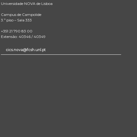
Universidade NOVA de Lisboa
Campus de Campolide
3.º piso – Sala 333
+351 21 790 83 00
Extensão: 40346 / 40349
cics.nova@fcsh.unl.pt