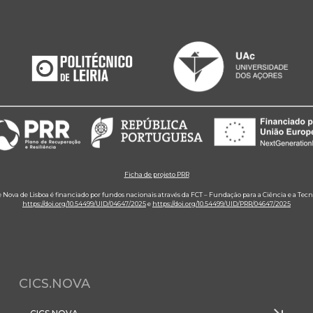
Ficha de projeto PRR
e Nova de Lisboa é financiado por fundos nacionais através da FCT – Fundação para a Ciência e a Tecn
https://doi.org/10.54499/UID/04647/2025
e
https://doi.org/10.54499/UID/PRR/04647/2025
CICS.NOVA