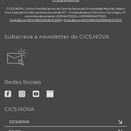
Ficha de projeto PRR
O CICS.NOVA - Centro Interdisciplinar de Ciências Sociais da Universidade Nova de Lisboa é
financiado por fundos nacionais através da FCT – Fundação para a Ciência e a Tecnologia, I.P.,
no âmbito dos projetos UID/04647/2025 e UID/PRR/04647/2025.
https://doi.org/10.54499/UID/04647/2025
e
https://doi.org/10.54499/UID/PRR/04647/2025
Subscreva a newsletter do CICS.NOVA
Redes Sociais
CICS.NOVA
CICS.NOVA