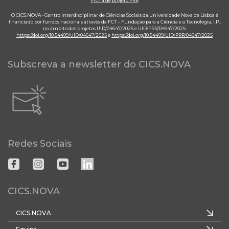
Ficha de projeto PRR
O CICS.NOVA - Centro Interdisciplinar de Ciências Sociais da Universidade Nova de Lisboa é
financiado por fundos nacionais através da FCT – Fundação para a Ciência e a Tecnologia, I.P.,
no âmbito dos projetos UID/04647/2025 e UID/PRR/04647/2025.
https://doi.org/10.54499/UID/04647/2025
e
https://doi.org/10.54499/UID/PRR/04647/2025
Subscreva a newsletter do CICS.NOVA
Redes Sociais
CICS.NOVA
CICS.NOVA