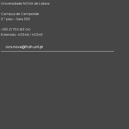
Universidade NOVA de Lisboa
Campus de Campolide
3.º piso – Sala 333
+351 21 790 83 00
Extensão: 40346 / 40349
cics.nova@fcsh.unl.pt