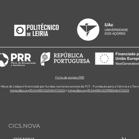
Ficha de projeto PRR
e Nova de Lisboa é financiado por fundos nacionais através da FCT – Fundação para a Ciência e a Tecn
https://doi.org/10.54499/UID/04647/2025
e
https://doi.org/10.54499/UID/PRR/04647/2025
CICS.NOVA