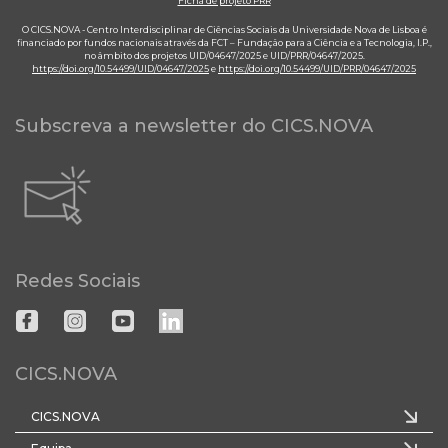
Ficha de projeto PRR
O CICS.NOVA - Centro Interdisciplinar de Ciências Sociais da Universidade Nova de Lisboa é
financiado por fundos nacionais através da FCT – Fundação para a Ciência e a Tecnologia, I.P.,
no âmbito dos projetos UID/04647/2025 e UID/PRR/04647/2025.
https://doi.org/10.54499/UID/04647/2025
e
https://doi.org/10.54499/UID/PRR/04647/2025
Subscreva a newsletter do CICS.NOVA
Redes Sociais
CICS.NOVA
CICS.NOVA