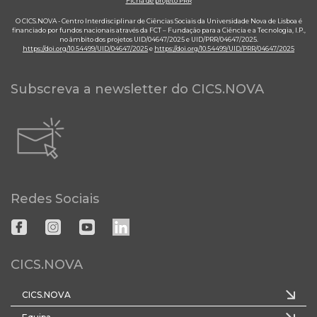
Ficha de projeto PRR
O CICS.NOVA - Centro Interdisciplinar de Ciências Sociais da Universidade Nova de Lisboa é
financiado por fundos nacionais através da FCT – Fundação para a Ciência e a Tecnologia, I.P.,
no âmbito dos projetos UID/04647/2025 e UID/PRR/04647/2025.
https://doi.org/10.54499/UID/04647/2025
e
https://doi.org/10.54499/UID/PRR/04647/2025
Subscreva a newsletter do CICS.NOVA
Redes Sociais
CICS.NOVA
CICS.NOVA