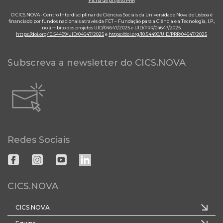
Ficha de projeto PRR
O CICS.NOVA - Centro Interdisciplinar de Ciências Sociais da Universidade Nova de Lisboa é
financiado por fundos nacionais através da FCT – Fundação para a Ciência e a Tecnologia, I.P.,
no âmbito dos projetos UID/04647/2025 e UID/PRR/04647/2025.
https://doi.org/10.54499/UID/04647/2025
e
https://doi.org/10.54499/UID/PRR/04647/2025
Subscreva a newsletter do CICS.NOVA
Redes Sociais
CICS.NOVA
CICS.NOVA