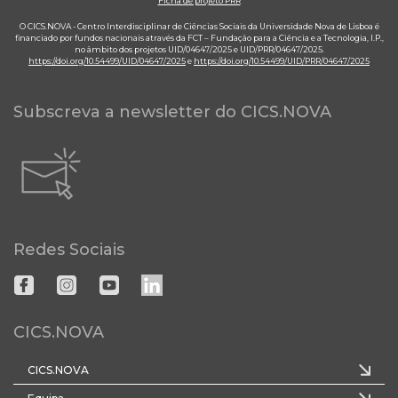
Ficha de projeto PRR
O CICS.NOVA - Centro Interdisciplinar de Ciências Sociais da Universidade Nova de Lisboa é
financiado por fundos nacionais através da FCT – Fundação para a Ciência e a Tecnologia, I.P.,
no âmbito dos projetos UID/04647/2025 e UID/PRR/04647/2025.
https://doi.org/10.54499/UID/04647/2025
e
https://doi.org/10.54499/UID/PRR/04647/2025
Subscreva a newsletter do CICS.NOVA
Redes Sociais
CICS.NOVA
CICS.NOVA