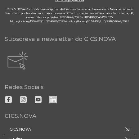
Ficha de projeto PRR
O CICS.NOVA - Centro Interdisciplinar de Ciências Sociais da Universidade Nova de Lisboa é
financiado por fundos nacionais através da FCT – Fundação para a Ciência e a Tecnologia, I.P.,
no âmbito dos projetos UID/04647/2025 e UID/PRR/04647/2025.
https://doi.org/10.54499/UID/04647/2025
e
https://doi.org/10.54499/UID/PRR/04647/2025
Subscreva a newsletter do CICS.NOVA
Redes Sociais
CICS.NOVA
CICS.NOVA