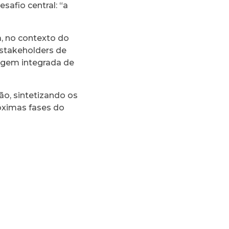
safio central: “a
, no contexto do
 stakeholders de
agem integrada de
ão, sintetizando os
óximas fases do