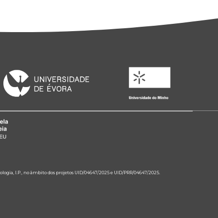
ologia, I.P., no âmbito dos projetos UID/04647/2025 e UID/PRR/04647/2025.