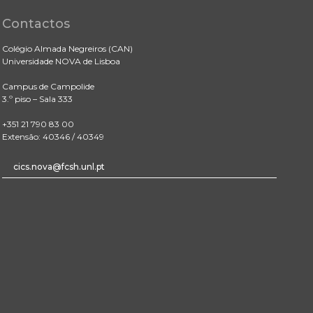
Contactos
Colégio Almada Negreiros (CAN)
Universidade NOVA de Lisboa
Campus de Campolide
3.º piso – Sala 333
+351 21 790 83 00
Extensão: 40346 / 40349
cics.nova@fcsh.unl.pt