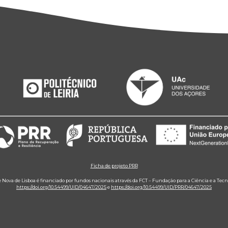
Ficha de projeto PRR
e Nova de Lisboa é financiado por fundos nacionais através da FCT – Fundação para a Ciência e a Tecn
https://doi.org/10.54499/UID/04647/2025
e
https://doi.org/10.54499/UID/PRR/04647/2025