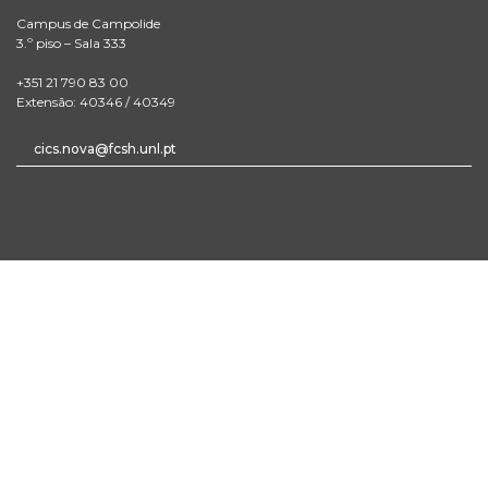
Campus de Campolide
3.º piso – Sala 333
+351 21 790 83 00
Extensão: 40346 / 40349
cics.nova@fcsh.unl.pt