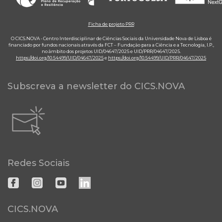
Ficha de projeto PRR
O CICS.NOVA - Centro Interdisciplinar de Ciências Sociais da Universidade Nova de Lisboa é
financiado por fundos nacionais através da FCT – Fundação para a Ciência e a Tecnologia, I.P.,
no âmbito dos projetos UID/04647/2025 e UID/PRR/04647/2025.
https://doi.org/10.54499/UID/04647/2025
e
https://doi.org/10.54499/UID/PRR/04647/2025
Subscreva a newsletter do CICS.NOVA
Redes Sociais
CICS.NOVA