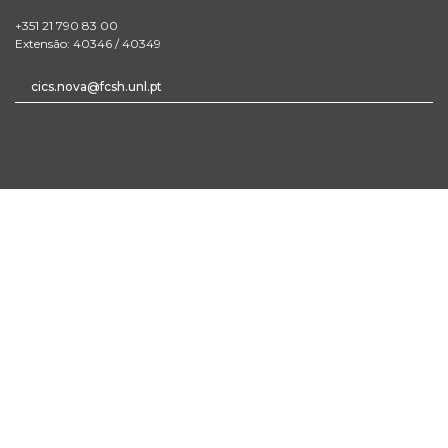
+351 21 790 83 00
Extensão: 40346 / 40349
cics.nova@fcsh.unl.pt