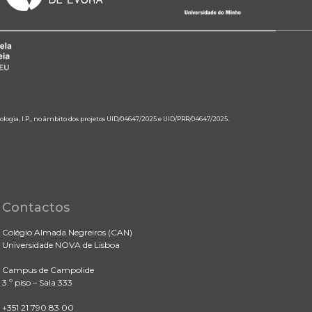
ologia, I.P., no âmbito dos projetos UID/04647/2025 e UID/PRR/04647/2025.
Contactos
Colégio Almada Negreiros (CAN)
Universidade NOVA de Lisboa
Campus de Campolide
3.º piso – Sala 333
+351 21 790 83 00