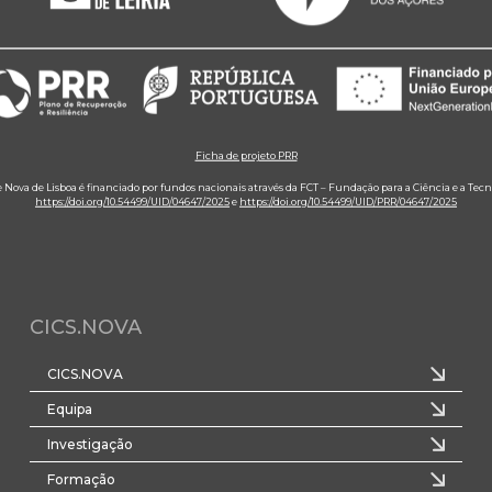
Ficha de projeto PRR
e Nova de Lisboa é financiado por fundos nacionais através da FCT – Fundação para a Ciência e a Tecn
https://doi.org/10.54499/UID/04647/2025
e
https://doi.org/10.54499/UID/PRR/04647/2025
CICS.NOVA
CICS.NOVA
Equipa
Investigação
Formação