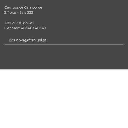
Campus de Campolide
3.º piso – Sala 333
+351 21 790 83 00
Extensão: 40346 / 40349
cics.nova@fcsh.unl.pt