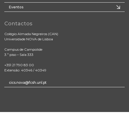
Eventos
Contactos
Colégio Almada Negreiros (CAN)
Universidade NOVA de Lisboa
Campus de Campolide
3.º piso – Sala 333
+351 21 790 83 00
Extensão: 40346 / 40349
cics.nova@fcsh.unl.pt