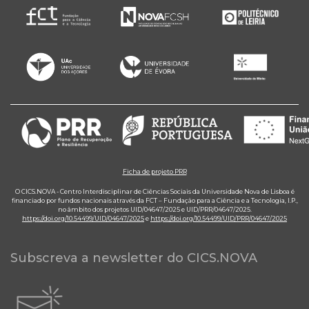
Ficha de projeto PRR
O CICS.NOVA - Centro Interdisciplinar de Ciências Sociais da Universidade Nova de Lisboa é
financiado por fundos nacionais através da FCT – Fundação para a Ciência e a Tecnologia, I.P.,
no âmbito dos projetos UID/04647/2025 e UID/PRR/04647/2025.
https://doi.org/10.54499/UID/04647/2025
e
https://doi.org/10.54499/UID/PRR/04647/2025
Subscreva a newsletter do CICS.NOVA