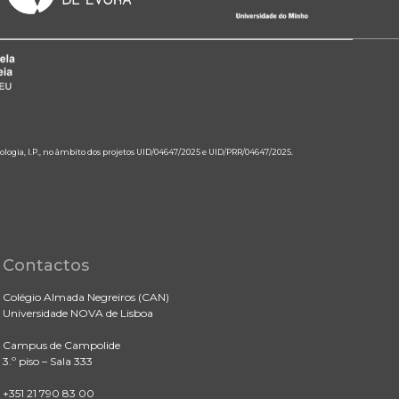
ologia, I.P., no âmbito dos projetos UID/04647/2025 e UID/PRR/04647/2025.
Contactos
Colégio Almada Negreiros (CAN)
Universidade NOVA de Lisboa
Campus de Campolide
3.º piso – Sala 333
+351 21 790 83 00