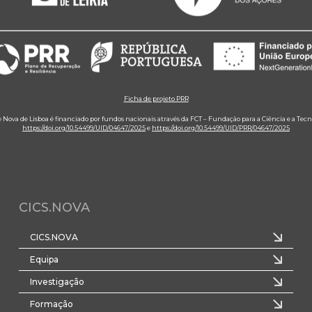
Ficha de projeto PRR
e Nova de Lisboa é financiado por fundos nacionais através da FCT – Fundação para a Ciência e a Tecn
https://doi.org/10.54499/UID/04647/2025
e
https://doi.org/10.54499/UID/PRR/04647/2025
CICS.NOVA
CICS.NOVA
Equipa
Investigação
Formação