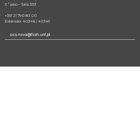
3.º piso – Sala 333
+351 21 790 83 00
Extensão: 40346 / 40349
cics.nova@fcsh.unl.pt