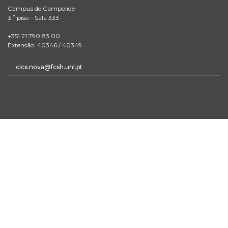
Campus de Campolide
3.º piso – Sala 333
+351 21 790 83 00
Extensão: 40346 / 40349
cics.nova@fcsh.unl.pt