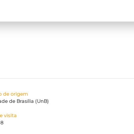
ão de origem
ade de Brasília (UnB)
 visita
18