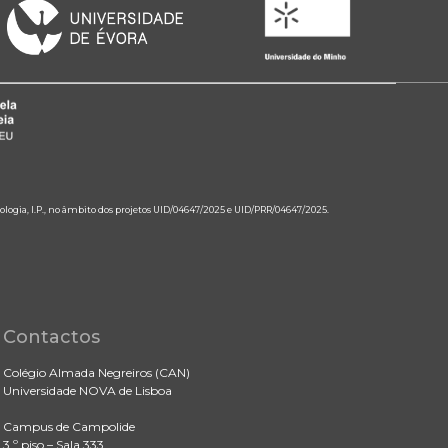
ologia, I.P., no âmbito dos projetos UID/04647/2025 e UID/PRR/04647/2025.
Contactos
Colégio Almada Negreiros (CAN)
Universidade NOVA de Lisboa
Campus de Campolide
3.º piso – Sala 333