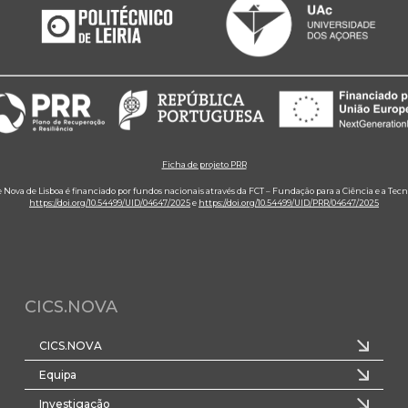
Ficha de projeto PRR
e Nova de Lisboa é financiado por fundos nacionais através da FCT – Fundação para a Ciência e a Tecn
https://doi.org/10.54499/UID/04647/2025
e
https://doi.org/10.54499/UID/PRR/04647/2025
CICS.NOVA
CICS.NOVA
Equipa
Investigação