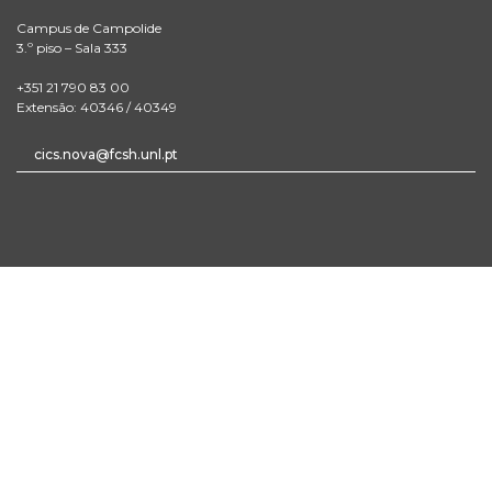
Campus de Campolide
3.º piso – Sala 333
+351 21 790 83 00
Extensão: 40346 / 40349
cics.nova@fcsh.unl.pt