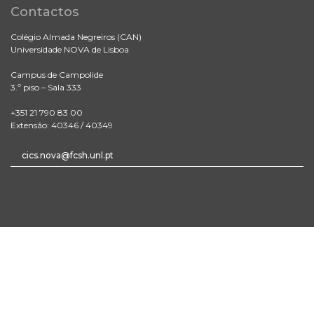
Contactos
Colégio Almada Negreiros (CAN)
Universidade NOVA de Lisboa
Campus de Campolide
3.º piso – Sala 333
+351 21 790 83 00
Extensão: 40346 / 40349
cics.nova@fcsh.unl.pt