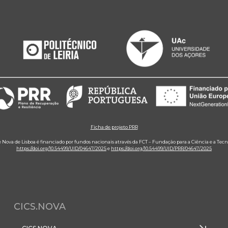
Ficha de projeto PRR
e Nova de Lisboa é financiado por fundos nacionais através da FCT – Fundação para a Ciência e a Tecn
https://doi.org/10.54499/UID/04647/2025
e
https://doi.org/10.54499/UID/PRR/04647/2025
CICS.NOVA