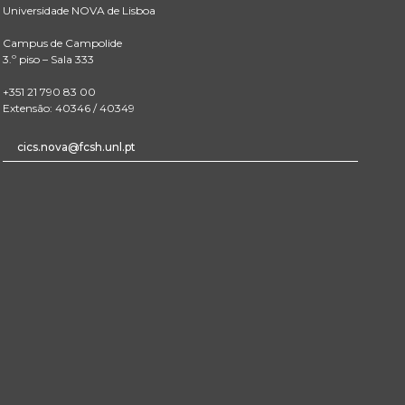
Universidade NOVA de Lisboa
Campus de Campolide
3.º piso – Sala 333
+351 21 790 83 00
Extensão: 40346 / 40349
cics.nova@fcsh.unl.pt