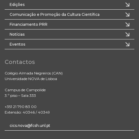
Edições
Comunicação e Promoção da Cultura Científica
Financiamento PRR
Notícias
Eventos
Contactos
Colégio Almada Negreiros (CAN)
Universidade NOVA de Lisboa
Campus de Campolide
3.º piso – Sala 333
+351 21 790 83 00
Extensão: 40346 / 40349
cics.nova@fcsh.unl.pt