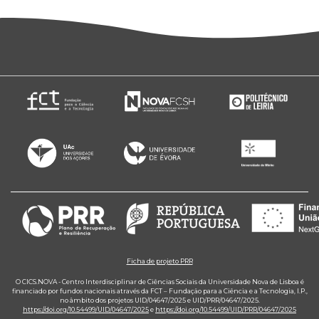
Ficha de projeto PRR
O CICS.NOVA - Centro Interdisciplinar de Ciências Sociais da Universidade Nova de Lisboa é
financiado por fundos nacionais através da FCT – Fundação para a Ciência e a Tecnologia, I.P.,
no âmbito dos projetos UID/04647/2025 e UID/PRR/04647/2025.
https://doi.org/10.54499/UID/04647/2025
e
https://doi.org/10.54499/UID/PRR/04647/2025