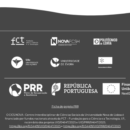
Ficha de projeto PRR
O CICS.NOVA - Centro Interdisciplinar de Ciências Sociais da Universidade Nova de Lisboa é
financiado por fundos nacionais através da FCT – Fundação para a Ciência e a Tecnologia, I.P.,
no âmbito dos projetos UID/04647/2025 e UID/PRR/04647/2025.
https://doi.org/10.54499/UID/04647/2025
e
https://doi.org/10.54499/UID/PRR/04647/2025