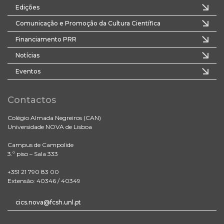
Edições
Comunicação e Promoção da Cultura Científica
Financiamento PRR
Notícias
Eventos
Contactos
Colégio Almada Negreiros (CAN)
Universidade NOVA de Lisboa
Campus de Campolide
3.º piso – Sala 333
+351 21 790 83 00
Extensão: 40346 / 40349
cics.nova@fcsh.unl.pt