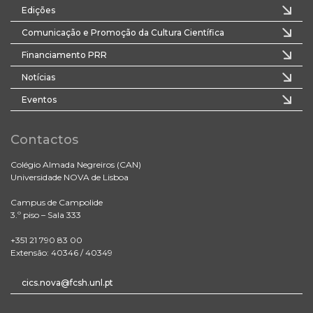
Edições
Comunicação e Promoção da Cultura Científica
Financiamento PRR
Notícias
Eventos
Contactos
Colégio Almada Negreiros (CAN)
Universidade NOVA de Lisboa
Campus de Campolide
3.º piso – Sala 333
+351 21 790 83 00
Extensão: 40346 / 40349
cics.nova@fcsh.unl.pt