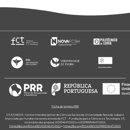
Ficha de projeto PRR
O CICS.NOVA - Centro Interdisciplinar de Ciências Sociais da Universidade Nova de Lisboa é
financiado por fundos nacionais através da FCT – Fundação para a Ciência e a Tecnologia, I.P.,
no âmbito dos projetos UID/04647/2025 e UID/PRR/04647/2025.
https://doi.org/10.54499/UID/04647/2025
e
https://doi.org/10.54499/UID/PRR/04647/2025