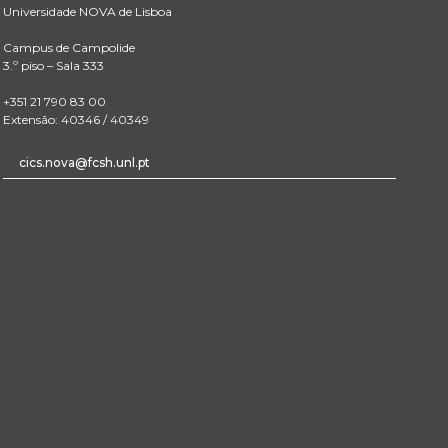
Universidade NOVA de Lisboa
Campus de Campolide
3.º piso – Sala 333
+351 21 790 83 00
Extensão: 40346 / 40349
cics.nova@fcsh.unl.pt