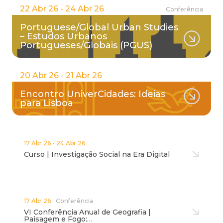
22 Abr 26 - 24 Abr 26
Conferência
Portuguese/Global Urban Studies
– Estudos Urbanos
Portugueses/Globais (PGUS)
20 Abr 26 - 21 Abr 26
Encontro UniverCidades: Ideias
para Lisboa
17 Abr 26 - 24 Abr 26
Curso | Investigação Social na Era Digital
17 Abr 26
Conferência
VI Conferência Anual de Geografia |
Paisagem e Fogo:…