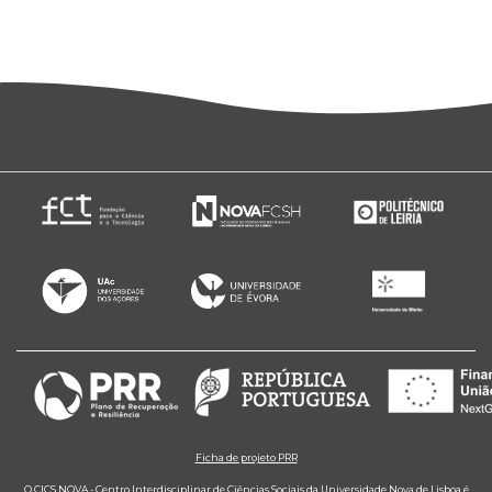
Ficha de projeto PRR
O CICS.NOVA - Centro Interdisciplinar de Ciências Sociais da Universidade Nova de Lisboa é