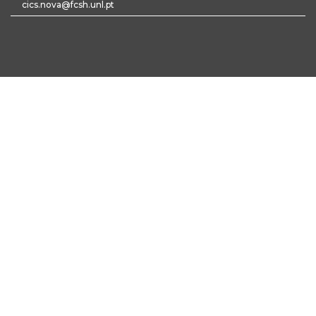
cics.nova@fcsh.unl.pt