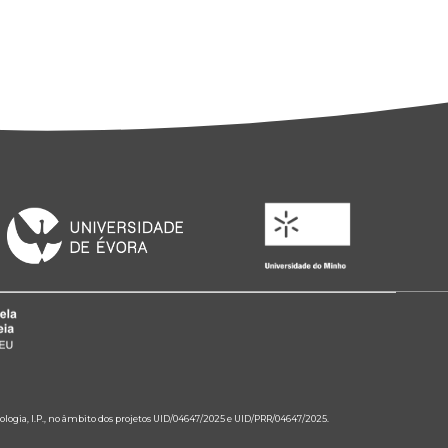
ologia, I.P., no âmbito dos projetos UID/04647/2025 e UID/PRR/04647/2025.