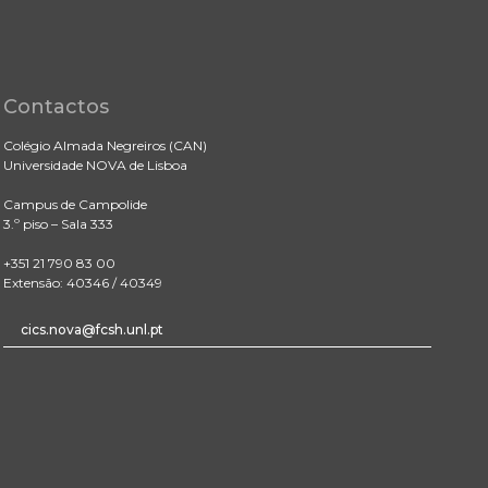
Contactos
Colégio Almada Negreiros (CAN)
Universidade NOVA de Lisboa
Campus de Campolide
3.º piso – Sala 333
+351 21 790 83 00
Extensão: 40346 / 40349
cics.nova@fcsh.unl.pt