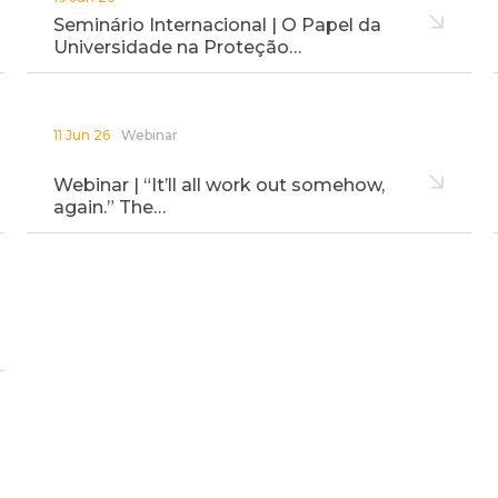
Seminário Internacional | O Papel da
Universidade na Proteção…
11 Jun 26
Webinar
Webinar | “It’ll all work out somehow,
again.” The…