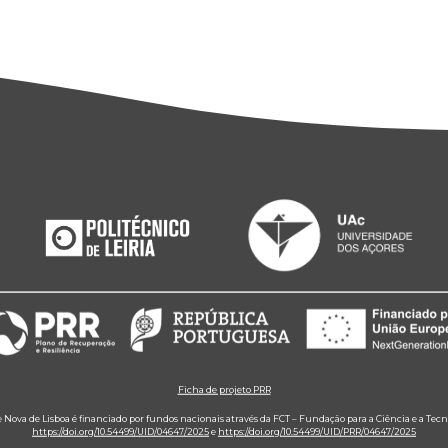
Ficha de projeto PRR
e Nova de Lisboa é financiado por fundos nacionais através da FCT – Fundação para a Ciência e a Tecn
https://doi.org/10.54499/UID/04647/2025
e
https://doi.org/10.54499/UID/PRR/04647/2025