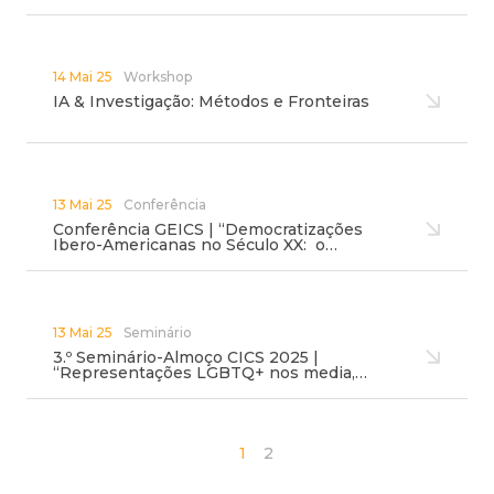
14 Mai 25
Workshop
IA & Investigação: Métodos e Fronteiras
13 Mai 25
Conferência
Conferência GEICS | “Democratizações
Ibero-Americanas no Século XX: o…
13 Mai 25
Seminário
3.º Seminário-Almoço CICS 2025 |
“Representações LGBTQ+ nos media,…
1
2