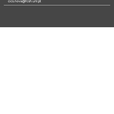
cics.nova@fcsh.unl.pt