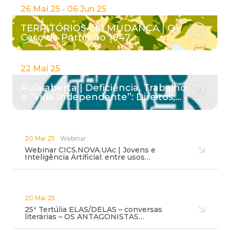
26 Mai 25 - 06 Jun 25
TERRITÓRIOS EM MUDANÇA | O
Caso de Portimão 1947…
22 Mai 25
Aula aberta | Deficiência, Trabalho
e “Vida Independente”: Direitos,…
20 Mai 25
Webinar
Webinar CICS.NOVA.UAc | Jovens e
Inteligência Artificial: entre usos…
20 Mai 25
25ª Tertúlia ELAS/DELAS – conversas
literárias – OS ANTAGONISTAS…