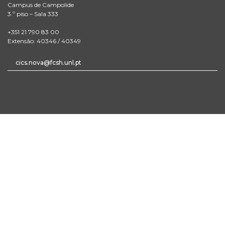
Campus de Campolide
3.º piso – Sala 333
+351 21 790 83 00
Extensão: 40346 / 40349
cics.nova@fcsh.unl.pt