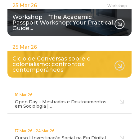
25 Mar 26
Workshop
Workshop | “The Academic
Passport Workshop: Your Practical
Guide…
25 Mar 26
Ciclo de Conversas sobre o
colonialismo: confrontos
contemporâneos
18 Mar 26
Open Day – Mestrados e Doutoramentos
em Sociologia |…
17 Mar 26 - 24 Mar 26
Curso | Investigação Social na Era Digital