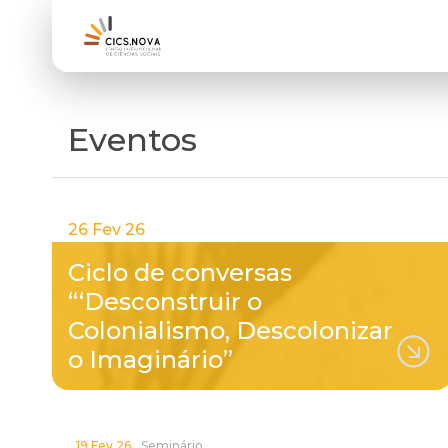
Eventos
26 Fev 26
Ciclo de conversas
“‘Desconstruir o
Colonialismo, Descolonizar
o Imaginário”
19 Fev 26
Seminário