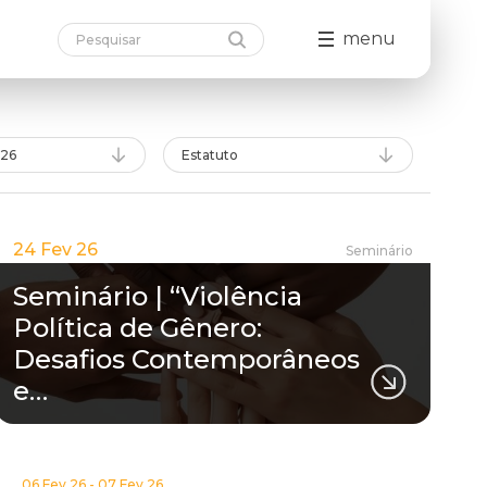
menu
026
Estatuto
24 Fev 26
Seminário
Seminário | “Violência
Política de Gênero:
Desafios Contemporâneos
e…
06 Fev 26 - 07 Fev 26