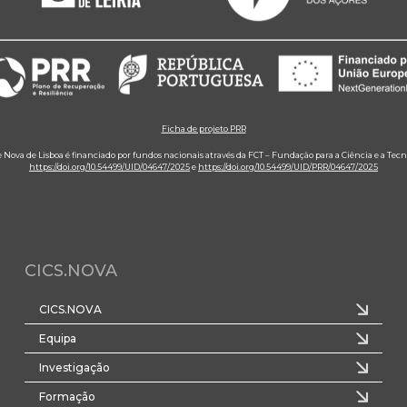
Ficha de projeto PRR
e Nova de Lisboa é financiado por fundos nacionais através da FCT – Fundação para a Ciência e a Tecn
https://doi.org/10.54499/UID/04647/2025
e
https://doi.org/10.54499/UID/PRR/04647/2025
CICS.NOVA
CICS.NOVA
Equipa
Investigação
Formação