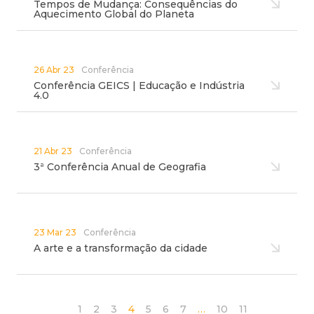
Tempos de Mudança: Consequências do
Aquecimento Global do Planeta
26 Abr 23
Conferência
Conferência GEICS | Educação e Indústria
4.0
21 Abr 23
Conferência
3ª Conferência Anual de Geografia
23 Mar 23
Conferência
A arte e a transformação da cidade
1
2
3
4
5
6
7
…
10
11