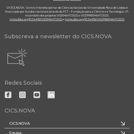
O CICS.NOVA - Centro Interdisciplinar de Ciências Sociais da Universidade Nova de Lisboa é
financiado por fundos nacionais através da FCT – Fundação para a Ciência e a Tecnologia, I.P.,
no âmbito dos projetos UID/04647/2025 e UID/PRR/04647/2025.
https://doi.org/10.54499/UID/04647/2025
e
https://doi.org/10.54499/UID/PRR/04647/2025
Subscreva a newsletter do CICS.NOVA
Redes Sociais
CICS.NOVA
CICS.NOVA
Equipa