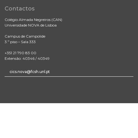
Contactos
Colégio Almada Negreiros (CAN)
Universidade NOVA de Lisboa
Campus de Campolide
3.º piso – Sala 333
+351 21 790 83 00
Extensão: 40346 / 40349
cics.nova@fcsh.unl.pt