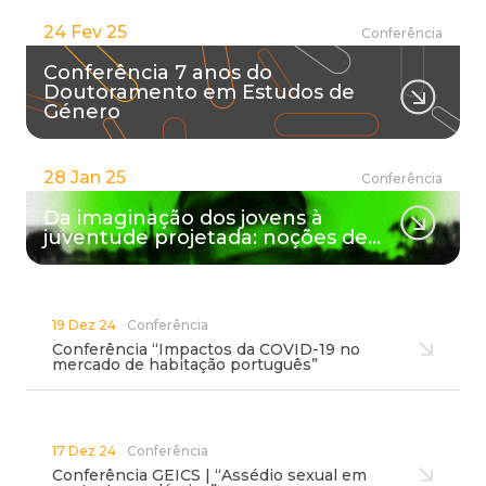
24 Fev 25
Conferência
Conferência 7 anos do
Doutoramento em Estudos de
Género
28 Jan 25
Conferência
Da imaginação dos jovens à
juventude projetada: noções de…
19 Dez 24
Conferência
Conferência “Impactos da COVID-19 no
mercado de habitação português”
17 Dez 24
Conferência
Conferência GEICS | “Assédio sexual em