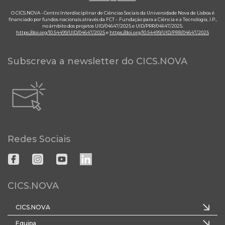
O CICS.NOVA - Centro Interdisciplinar de Ciências Sociais da Universidade Nova de Lisboa é
financiado por fundos nacionais através da FCT – Fundação para a Ciência e a Tecnologia, I.P.,
no âmbito dos projetos UID/04647/2025 e UID/PRR/04647/2025.
https://doi.org/10.54499/UID/04647/2025
e
https://doi.org/10.54499/UID/PRR/04647/2025
Subscreva a newsletter do CICS.NOVA
Redes Sociais
CICS.NOVA
CICS.NOVA
Equipa