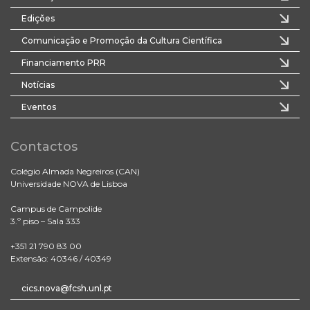
Edições
Comunicação e Promoção da Cultura Científica
Financiamento PRR
Notícias
Eventos
Contactos
Colégio Almada Negreiros (CAN)
Universidade NOVA de Lisboa
Campus de Campolide
3.º piso – Sala 333
+351 21 790 83 00
Extensão: 40346 / 40349
cics.nova@fcsh.unl.pt