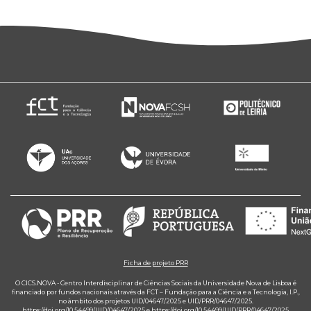
Ficha de projeto PRR
O CICS.NOVA - Centro Interdisciplinar de Ciências Sociais da Universidade Nova de Lisboa é
financiado por fundos nacionais através da FCT – Fundação para a Ciência e a Tecnologia, I.P.,
no âmbito dos projetos UID/04647/2025 e UID/PRR/04647/2025.
https://doi.org/10.54499/UID/04647/2025
e
https://doi.org/10.54499/UID/PRR/04647/2025