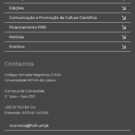
Edições
Comunicação e Promoção da Cultura Científica
Financiamento PRR
Notícias
Eventos
Contactos
Colégio Almada Negreiros (CAN)
Universidade NOVA de Lisboa
Campus de Campolide
3.º piso – Sala 333
+351 21 790 83 00
Extensão: 40346 / 40349
cics.nova@fcsh.unl.pt