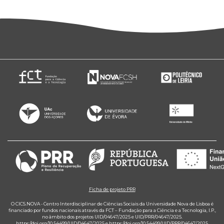
Ficha de projeto PRR
O CICS.NOVA - Centro Interdisciplinar de Ciências Sociais da Universidade Nova de Lisboa é
financiado por fundos nacionais através da FCT – Fundação para a Ciência e a Tecnologia, I.P.,
no âmbito dos projetos UID/04647/2025 e UID/PRR/04647/2025.
https://doi.org/10.54499/UID/04647/2025
e
https://doi.org/10.54499/UID/PRR/04647/2025