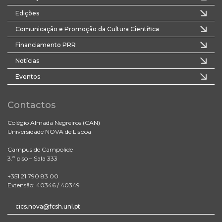
Edições
Comunicação e Promoção da Cultura Científica
Financiamento PRR
Notícias
Eventos
Contactos
Colégio Almada Negreiros (CAN)
Universidade NOVA de Lisboa
Campus de Campolide
3.º piso – Sala 333
+351 21 790 83 00
Extensão: 40346 / 40349
cics.nova@fcsh.unl.pt