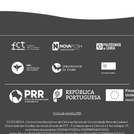
Ficha de projeto PRR
O CICS.NOVA - Centro Interdisciplinar de Ciências Sociais da Universidade Nova de Lisboa é
financiado por fundos nacionais através da FCT – Fundação para a Ciência e a Tecnologia, I.P.,
no âmbito dos projetos UID/04647/2025 e UID/PRR/04647/2025.
https://doi.org/10.54499/UID/04647/2025
e
https://doi.org/10.54499/UID/PRR/04647/2025